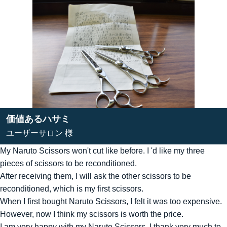
価値あるハサミ
ユーザーサロン 様
My Naruto Scissors won't cut like before. I 'd like my three
pieces of scissors to be reconditioned.
After receiving them, I will ask the other scissors to be
reconditioned, which is my first scissors.
When I first bought Naruto Scissors, I felt it was too expensive.
However, now I think my scissors is worth the price.
I am very happy with my Naruto Scissors. I thank very much to