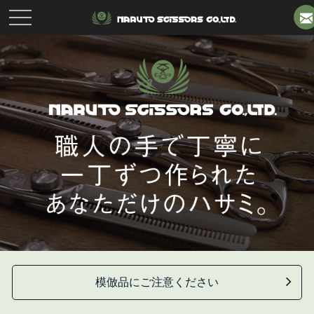
toggle
navigation
模倣品にご注意ください