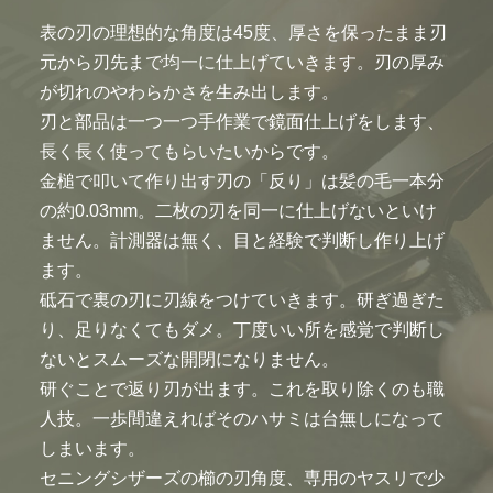
表の刃の理想的な角度は45度、厚さを保ったまま刃
元から刃先まで均一に仕上げていきます。刃の厚み
が切れのやわらかさを生み出します。
刃と部品は一つ一つ手作業で鏡面仕上げをします、
長く長く使ってもらいたいからです。
金槌で叩いて作り出す刃の「反り」は髪の毛一本分
の約0.03mm。二枚の刃を同一に仕上げないといけ
ません。計測器は無く、目と経験で判断し作り上げ
ます。
砥石で裏の刃に刃線をつけていきます。研ぎ過ぎた
り、足りなくてもダメ。丁度いい所を感覚で判断し
ないとスムーズな開閉になりません。
研ぐことで返り刃が出ます。これを取り除くのも職
人技。一歩間違えればそのハサミは台無しになって
しまいます。
セニングシザーズの櫛の刃角度、専用のヤスリで少