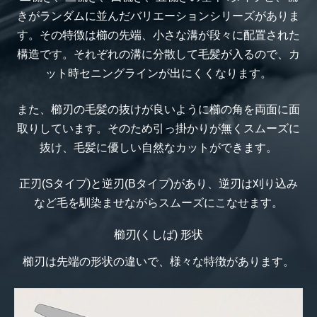
きがランダムに並んだバリエーションシリーズがありま
す。その特徴は櫛の先端、小さな溝が段々に配置された
構造です。それぞれの溝に分散して毛髪が入るので、カ
ット時セニングラインが出にくくなります。
また、櫛刃の毛髪の抜けが良いように櫛の角を両面に面
取りしています。そのため引っ掛かりが無くスムーズに
抜け、毛髪に優しい自然なカットができます。
正刃(Sタイプ)と逆刃(Bタイプ)があり、逆刃は刈り込み
など毛を馴染ませながらスムーズにこなせます。
櫛刃(くしば) 形状
櫛刃は先端の形状の違いで、様々な特徴があります。