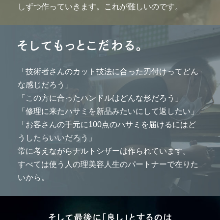
しずつ作っていきます。これが難しいのです。
「技術者さんのカット技法に合った刃付けってどん
な感じだろう」
「この方に合ったハンドルはどんな形だろう」
「修理に来たハサミを新品みたいにして返したい」
「お客さんの手元に100点のハサミを届けるにはど
うしたらいいだろう」
常に考えながらナルトシザーは作られています。
すべては使う人の理美容人生のパートナーで在りた
いから。