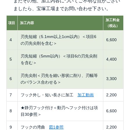
またその他、加工内容についてご不明な点がござい
ましたら、宝塚工場までお問い合わせ下さい。
加工料金
項目
加工内容
（税込）
刃先短縮（5.1mm以上1cm以内）＜項目6
4
6,600
の刃先尖削を含む＞
刃先短縮（5mm以内）＜項目6の刃先尖削
5
4,400
を含む＞
刃先尖削＜刃先を細い形状に削り、刃幅等
6
3,300
のバランス合わせる＞
7
フック外し・短い長さに加工
加工動画
2,200
★静刃フック付け＜動刃へフック付けは項
8
6,600
目30参照＞
9
フックの湾曲
図1参照
2,200