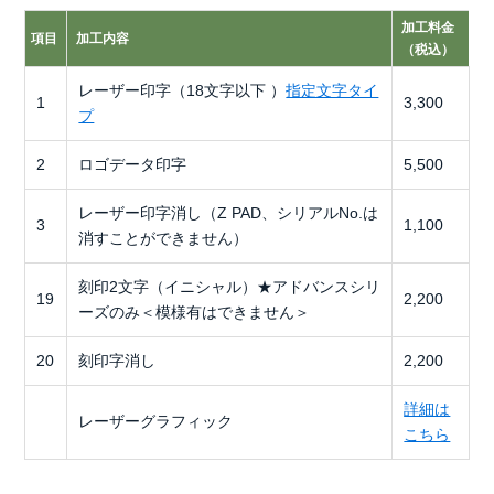
加工料金
項目
加工内容
（税込）
レーザー印字（18文字以下 ）
指定文字タイ
1
3,300
プ
2
ロゴデータ印字
5,500
レーザー印字消し（Z PAD、シリアルNo.は
3
1,100
消すことができません）
刻印2文字（イニシャル）★アドバンスシリ
19
2,200
ーズのみ＜模様有はできません＞
20
刻印字消し
2,200
詳細は
レーザーグラフィック
こちら