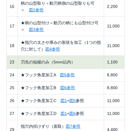
柄の山型取り＜動刃柄側の山型取りも可
16
2,200
＞
図2参照
★柄の山型付け＜動刃の柄にも山型付け可
17
11,000
＞
図3参照
★指穴の太さや厚みの形状を加工（1つの指
18
11,000
穴に対して）
図4参照
23
刃先の短縮のみ（5mm以内）
1,100
24
★フック角度加工A
図5参照
8,800
25
★フック角度加工B
図6参照
8,800
26
★フック角度加工C
図1
+
図5
参照
11,000
27
★フック角度加工D
図1
+
図6
参照
11,000
指穴内径けずり（面取）
図7参照
29
4,400