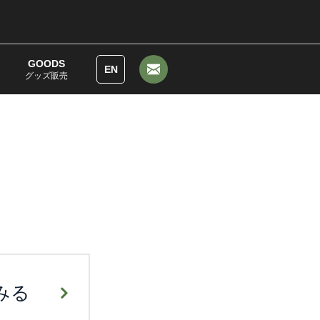
GOODS
EN
グッズ販売
みる