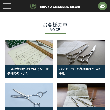
toggle
navigation
お客様の声
VOICE
自分の大切な分身のような、仕
バンクーバーの美容師様からの
事仲間のハサミ
手紙