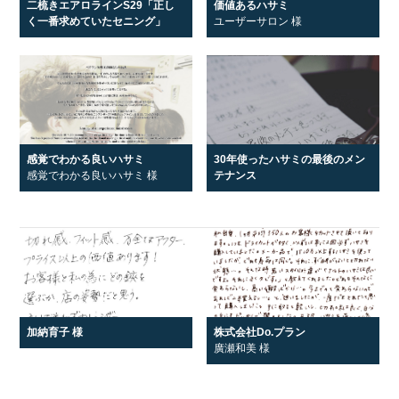
二梳きエアロラインS29「正し
価値あるハサミ
く一番求めていたセニング」
ユーザーサロン 様
感覚でわかる良いハサミ
30年使ったハサミの最後のメン
感覚でわかる良いハサミ 様
テナンス
加納育子 様
株式会社Do.プラン
廣瀬和美 様