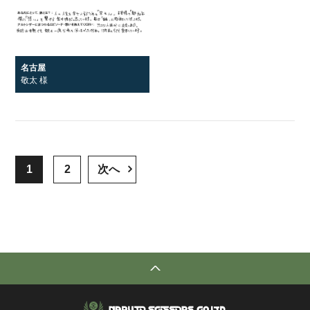
名古屋
敬太 様
1
2
次へ