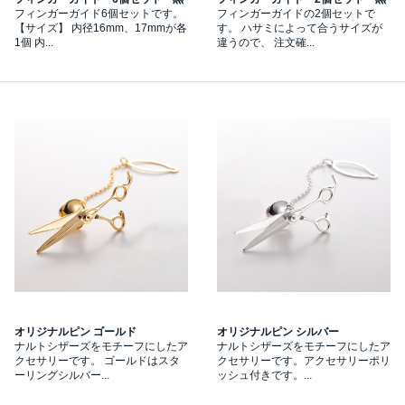
フィンガーガイド6個セットです。
フィンガーガイドの2個セットで
【サイズ】 内径16mm、17mmが各
す。 ハサミによって合うサイズが
1個 内...
違うので、 注文確...
オリジナルピン ゴールド
オリジナルピン シルバー
ナルトシザーズをモチーフにしたア
ナルトシザーズをモチーフにしたア
クセサリーです。 ゴールドはスタ
クセサリーです。アクセサリーポリ
ーリングシルバー...
ッシュ付きです。...