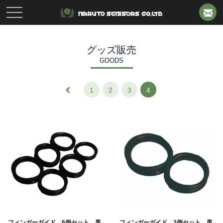
toggle
navigation
グッズ販売
GOODS
1
2
3
4
フィンガーガイド 6個セット 黒
フィンガーガイド 2個セット 黒