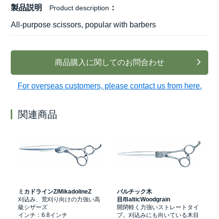
製品説明
Product description
All-purpose scissors, popular with barbers
商品購入に関してのお問合わせ
For overseas customers, please contact us from here.
関連商品
ミカドラインZ/MikadolineZ
バルチック木
ン
刈込み、荒刈り向けの力強い高
目/BalticWoodgrain
草
級シザーズ
開閉軽く力強いストレートタイ
インチ：6.8インチ
プ。刈込みにも向いている木目