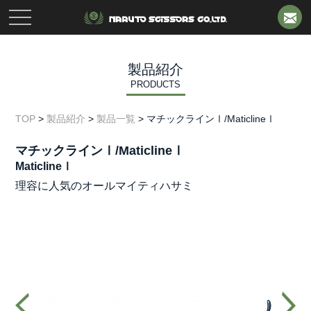
toggle
navigation
製品紹介
PRODUCTS
TOP
>
製品紹介
>
製品一覧
>
マチックラインⅠ/MaticlineⅠ
マチックラインⅠ/MaticlineⅠ
MaticlineⅠ
理容に人気のオールマイティハサミ