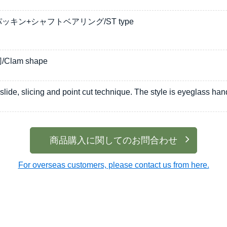
ッキン+シャフトベアリング/ST type
lam shape
slide, slicing and point cut technique. The style is eyeglass han
商品購入に関してのお問合わせ
For overseas customers, please contact us from here.