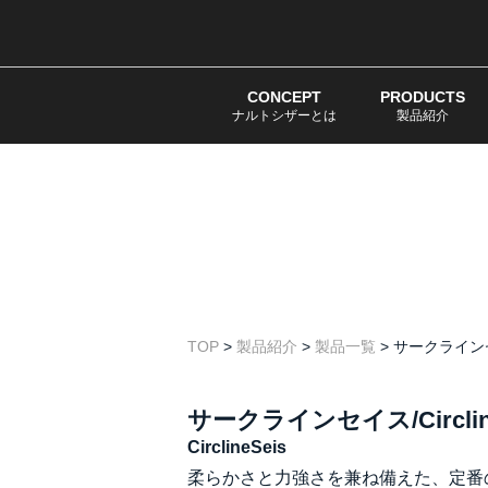
CONCEPT
PRODUCTS
ナルトシザーとは
製品紹介
TOP
>
製品紹介
>
製品一覧
>
サークラインセイス
サークラインセイス/Circline
CirclineSeis
柔らかさと力強さを兼ね備えた、定番