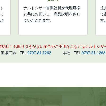
ト
ナルトシザー営業社員が代理店様
注
ミ
と共にお伺いし、商品説明をさせ
で
と
ていただきます。
す
特約店とお取り引きがない場合やご不明な点などはナルトシザ
宝塚工場 TEL
0797-81-1262
本社 TEL
0797-81-1263