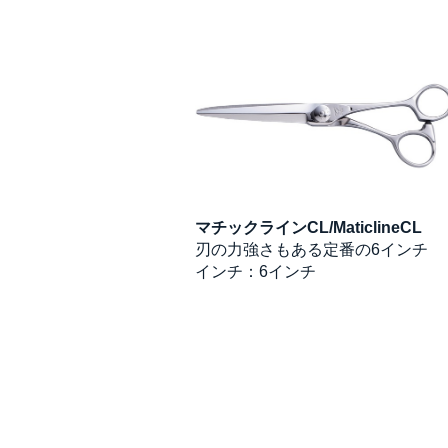
レックス
マチックラインCL/MaticlineCL
lexS
刃の力強さもある定番の6インチ
らかく切れる定番の6
インチ：6インチ