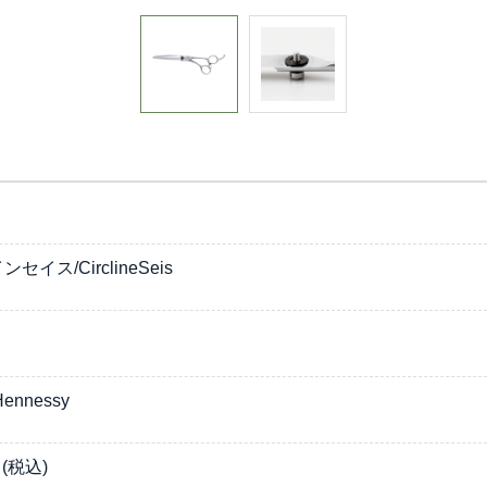
イス/CirclineSeis
nnessy
(税込)