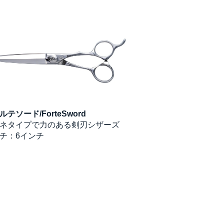
ルテソード/ForteSword
マチックラインⅠCL/Ma
ネタイプで力のある剣刃シザーズ
ソフトな切れ味の定
チ：6インチ
インチ：6インチ