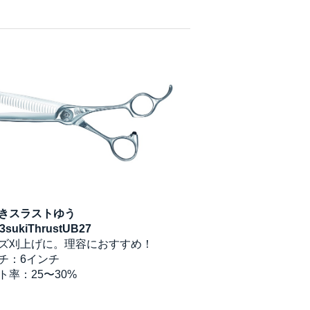
きスラストゆう
3sukiThrustUB27
ズ刈上げに。理容におすすめ！
チ：6インチ
ト率：25〜30%