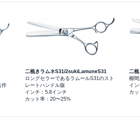
二梳きラムネS31/2sukiLamuneS31
二梳き
ロングセラーであるラムールS31のスト
櫛間
名作
レートハンドル版
イン
インチ：5.8インチ
カッ
カット率：20〜25%