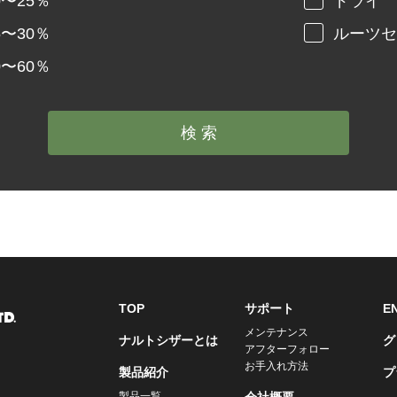
0〜25％
ドライ
5〜30％
ルーツセ
0〜60％
TOP
サポート
E
メンテナンス
ナルトシザーとは
グ
アフターフォロー
お手入れ方法
製品紹介
プ
製品一覧
会社概要