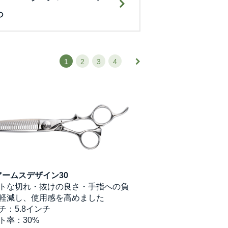
ら
1
2
3
4
アームスデザイン30
トな切れ・抜けの良さ・手指への負
軽減し、使用感を高めました
チ：5.8インチ
ト率：30%