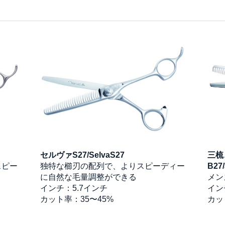
セルヴァS27/SelvaS27
三梳
スピー
独特な櫛刃の配列で、よりスピーディー
B27/
に自然な毛量調整ができる
メン
インチ：5.7インチ
イン
カット率：35〜45%
カッ