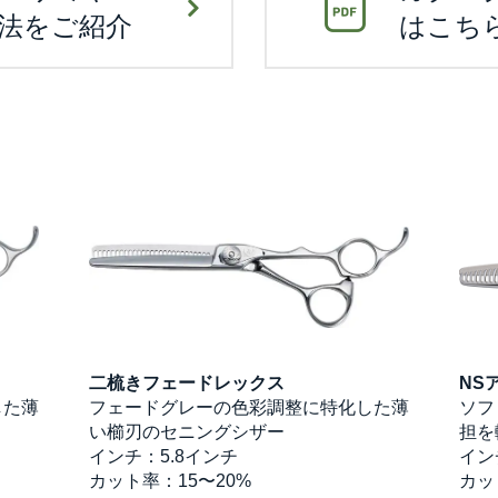
法をご紹介
はこち
二梳きフェードレックス
NS
した薄
フェードグレーの色彩調整に特化した薄
ソフ
い櫛刃のセニングシザー
担を
インチ：5.8インチ
イン
カット率：15〜20%
カッ