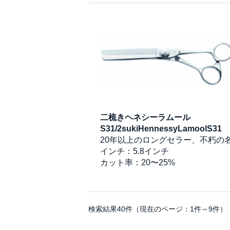
二梳きヘネシーラムール
S31/2sukiHennessyLamoolS31
20年以上のロングセラー、不朽の
インチ：5.8インチ
カット率：20〜25%
検索結果40件（現在のページ：1件～9件）