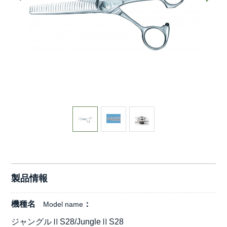
製品情報
機種名
Model name
ジャングルⅡS28/JungleⅡS28