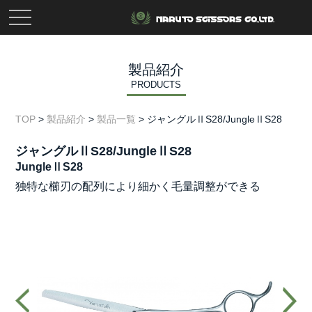
toggle
navigation
製品紹介
PRODUCTS
TOP
>
製品紹介
>
製品一覧
>
ジャングルⅡS28/JungleⅡS28
ジャングルⅡS28/JungleⅡS28
JungleⅡS28
独特な櫛刃の配列により細かく毛量調整ができる