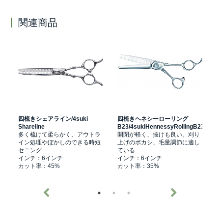
関連商品
四梳きシェアライン/4suki
四梳きヘネシーローリング
Shareline
B23/4sukiHennessyRollingB23
S
く
多く梳けて柔らかく、アウトラ
開閉が軽く、抜けも良い。刈り
ド
イン処理やぼかしのできる時短
上げのボカシ、毛量調節に適し
セニング
ている
インチ：6インチ
インチ：6インチ
カット率：45%
カット率：35%