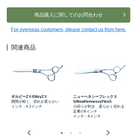
商品購入に関してのお問合わせ
For overseas customers, please contact us from here.
関連商品
ギルビーZⅡ/GilvyZⅡ
ニューヘネシーフレックス
開閉が軽く、切れが柔らかい
S/NewHennessyFlexS
プ
インチ：6.3インチ
小回りが利き、柔らかく切れる
定番の6インチ
インチ：6インチ