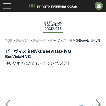
toggle
navigation
製品紹介
PRODUCTS
TOP
>
製品紹介
>
製品一覧
>
ビーヴィスタHⅣG/BeeVistaHⅣG
ビーヴィスタHⅣG/BeeVistaHⅣG
BeeVistaHⅣG
使いやすさにこだわったシンプル設計