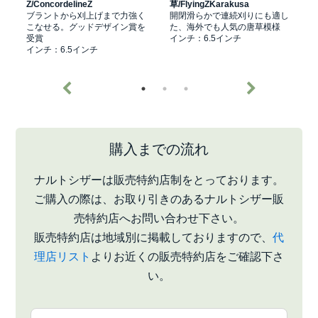
Z/ConcordelineZ
草/FlyingZKarakusa
Ⅱ
性
ブラントから刈上げまで力強く
開閉滑らかで連続刈りにも適し
こなせる。グッドデザイン賞を
た、海外でも人気の唐草模様
受賞
インチ：6.5インチ
インチ：6.5インチ
購入までの流れ
ナルトシザーは販売特約店制をとっております。
ご購入の際は、お取り引きのあるナルトシザー販
売特約店へお問い合わせ下さい。
販売特約店は地域別に掲載しておりますので、
代
理店リスト
よりお近くの販売特約店をご確認下さ
い。