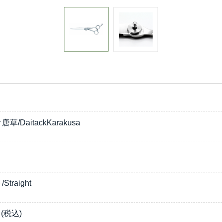
/DaitackKarakusa
traight
(税込)