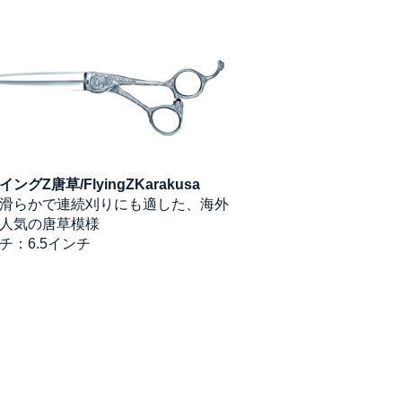
ングZ唐草/FlyingZKarakusa
ダイタック木目/Daita
滑らかで連続刈りにも適した、海外
開閉軽く力強いスト
人気の唐草模様
ハンドル
チ：6.5インチ
インチ：6.5インチ