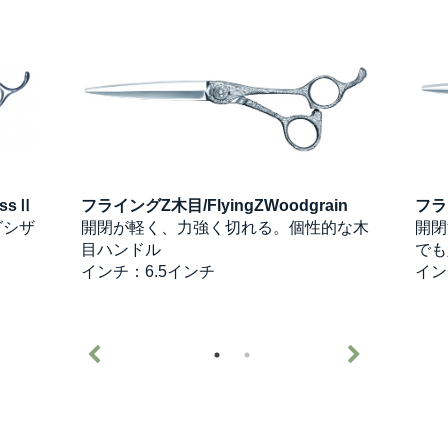
ssⅡ
フライングZ木目/FlyingZWoodgrain
フライ
グシザ
開閉が軽く、力強く切れる。個性的な木
開閉
目ハンドル
でも
インチ：6.5インチ
イン