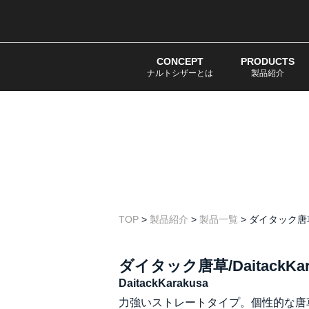
CONCEPT
PRODUCTS
ナルトシザーとは
製品紹介
TOP
>
製品紹介
>
製品一覧
>
ダイタック唐草/D
ダイタック唐草/DaitackKar
DaitackKarakusa
力強いストレートタイプ。個性的な唐