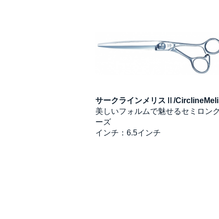
ckⅡ
サークラインメリスⅡ/CirclineMeli
適した開閉の滑らかな
美しいフォルムで魅せるセミロン
ズ
ーズ
インチ：6.5インチ