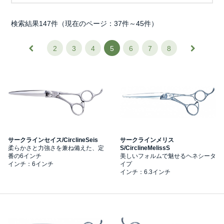
検索結果147件（現在のページ：37件～45件）
2
3
4
5
6
7
8
サークラインセイス/CirclineSeis
サークラインメリス
柔らかさと力強さを兼ね備えた、定
S/CirclineMelissS
番の6インチ
美しいフォルムで魅せるヘネシータ
インチ：6インチ
イプ
インチ：6.3インチ