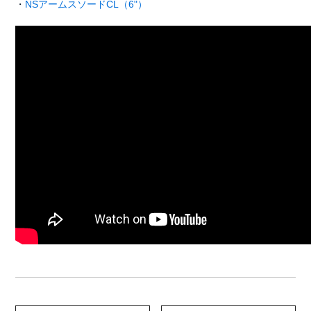
・
NSアームスソードCL（6"）