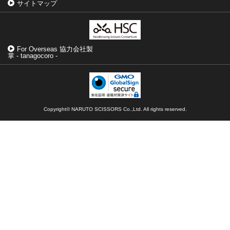
サイトマップ
For Overseas 協力会社製
掌 - tanagocoro -
Copyright© NARUTO SCISSORS Co.,Ltd. All rights reserved.