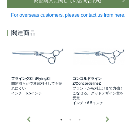
商品購入に関してのお問合わせ
For overseas customers, please contact us from here.
関連商品
フライングZⅡ/FlyingZⅡ
コンコルドライン
開閉滑らかで連続刈りしても疲
Z/ConcordelineZ
Ⅱ
れにくい
ブラントから刈上げまで力強く
インチ：6.5インチ
こなせる。グッドデザイン賞を
受賞
インチ：6.5インチ