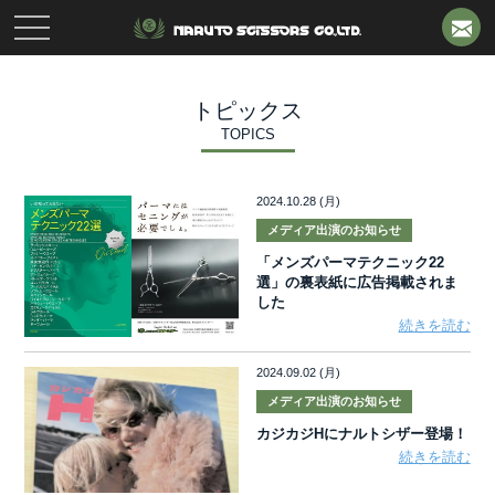
toggle
navigation
トピックス
TOPICS
2024.10.28 (月)
メディア出演のお知らせ
「メンズパーマテクニック22
選」の裏表紙に広告掲載されま
した
続きを読む
2024.09.02 (月)
メディア出演のお知らせ
カジカジHにナルトシザー登場！
続きを読む