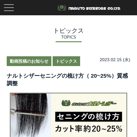
toggle
navigation
トピックス
TOPICS
2023.02.15 (水)
動画投稿のお知らせ
トピックス
ナルトシザーセニングの梳け方（ 20~25%）質感
調整