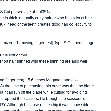
 S Cut persentage about35% ～
is thick, naturally curly hair or who has a lot of hair.
uki head of the teeth creates good hair collectivity to
omized ;Removing finger rest) Type S Cut persentage
 is soft or thin.
 short hair thinned with these thinning are also well
g finger rest) 5.6inches Megane handle ～
. At the time of purchasing, his order was that the blade
r can run off the blade while cutting for avoiding
 dropped the scissors. He brought the scissors for
Although because of the chip it was impossible to
harpen the scissors for him to use them for dry cut for