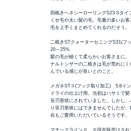
四梳きヘネシーローリングS23 Sタイプ
くせ毛や太い髪の毛、毛量の多いお客
毛を上手くまとめてくれるのだそう。
二梳きSTクォーターセニングS31(フ
20～25%
髪の毛が細くて柔らかいお客さまに。
ナルトシザーの二梳きは毛が荒れにく
んでいる感じが良いとのこと。
メガネSTⅡ(フック取り加工) 5.6
ドライの仕上げ用。当初はハサミで髪
笹刃形状にされていました。しかし、
り笹刃形状にはできませんでしたが、
在もご愛用いただいているそうです。
マチックラインⅡ ※現在販売はされ