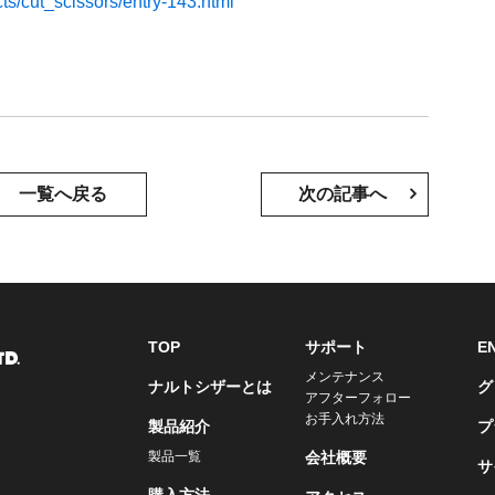
ts/cut_scissors/entry-143.html
一覧へ戻る
次の記事へ
TOP
サポート
E
メンテナンス
ナルトシザーとは
グ
アフターフォロー
お手入れ方法
製品紹介
プ
製品一覧
会社概要
サ
購入方法