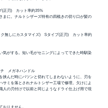
(正刃) カット率約35%
さまに。ナルトシザーズ特有の四梳きの切り口が髪の
ック無しにカスタマイズ) Sタイプ(正刃) カット率約
い気がする。短い毛がセニングによってできた時馴染
インチ メガネハンドル
を挟んだ時にパツンと切れてしまわないように、刃を
ハサミを落とされナルトシザー工場で修理。欠けによ
職人の刃付けで以前と同じようなドライ仕上げ用で現
ておりません。