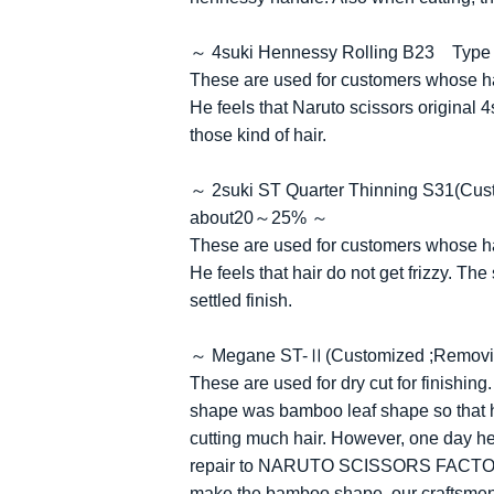
～ 4suki Hennessy Rolling B23 Type
These are used for customers whose hair 
He feels that Naruto scissors original 4s
those kind of hair.
～ 2suki ST Quarter Thinning S31(Cust
about20～25% ～
These are used for customers whose hair
He feels that hair do not get frizzy. The
settled finish.
～ Megane ST-Ⅱ(Customized ;Removin
These are used for dry cut for finishing
shape was bamboo leaf shape so that hai
cutting much hair. However, one day he
repair to NARUTO SCISSORS FACTORY. 
make the bamboo shape, our craftsmen s