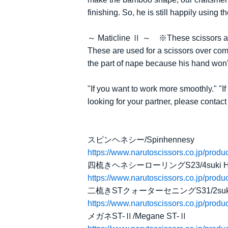
finishing. So, he is still happily using t
～ Maticline Ⅱ ～ ※These scissors ar
These are used for a scissors over com
the part of nape because his hand won't
"If you want to work more smoothly." "I
looking for your partner, please con
スピンヘネシー/Spinhennesy
https://www.narutoscissors.co.jp/produc
四梳きヘネシーローリングS23/4suki Henne
https://www.narutoscissors.co.jp/produ
二梳きSTクォーターセニングS31/2suki ST 
https://www.narutoscissors.co.jp/produ
メガネST-Ⅱ/Megane ST-Ⅱ