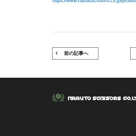
https://www.narutoscissors.co.jp/produc
前の記事へ