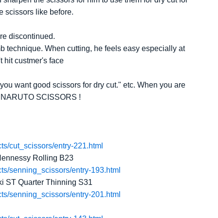
he scissors like before.
e discontinued.
b technique. When cutting, he feels easy especially at
 hit custmer's face
f you want good scissors for dry cut." etc. When you are
tact NARUTO SCISSORS !
ts/cut_scissors/entry-221.html
ssy Rolling B23
cts/senning_scissors/entry-193.html
Quarter Thinning S31
cts/senning_scissors/entry-201.html