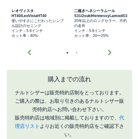
レオヴィスタ
二梳きヘネシーラムール
HT40/LeoVistaHT40
S31/2sukiHennessyLamoolS31
M
プ
使いやすさにこだわったシンプ
20年以上のロングセラー、不朽
ル設計のセニング
の名作
インチ：5.9インチ
インチ：5.8インチ
カット率：40%
カット率：20〜25%
購入までの流れ
ナルトシザーは販売特約店制をとっております。
ご購入の際は、お取り引きのあるナルトシザー販
売特約店へお問い合わせ下さい。
販売特約店は地域別に掲載しておりますので、
代
理店リスト
よりお近くの販売特約店をご確認下さ
い。