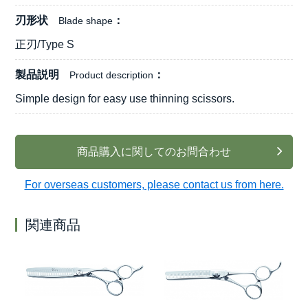
刃形状
Blade shape
正刃/Type S
製品説明
Product description
Simple design for easy use thinning scissors.
商品購入に関してのお問合わせ
For overseas customers, please contact us from here.
関連商品