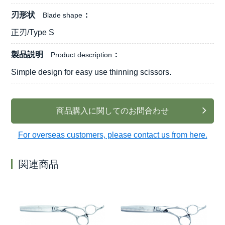
刃形状
Blade shape
正刃/Type S
製品説明
Product description
Simple design for easy use thinning scissors.
商品購入に関してのお問合わせ
For overseas customers, please contact us from here.
関連商品