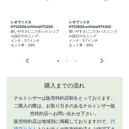
レオヴィスタ
レオヴィスタ
HTS20G/LeoVistaHTS20G
HTS30G/LeoVistaHTS30G
M
と
使いやすさにこだわったシンプ
使いやすさにこだわったシンプ
ル設計のセニング
ル設計のセニング
インチ：5.7インチ
インチ：5.7インチ
カット率：20%
カット率：30%
購入までの流れ
ナルトシザーは販売特約店制をとっております。
ご購入の際は、お取り引きのあるナルトシザー販
売特約店へお問い合わせ下さい。
販売特約店は地域別に掲載しておりますので、
代