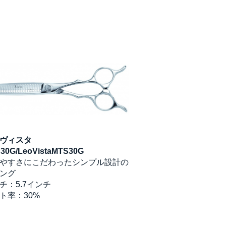
ヴィスタ
レオヴィスタMT40/Le
30G/LeoVistaMTS30G
使いやすさにこだわ
やすさにこだわったシンプル設計の
セニング
ング
インチ：5.9インチ
チ：5.7インチ
カット率：40%
ト率：30%