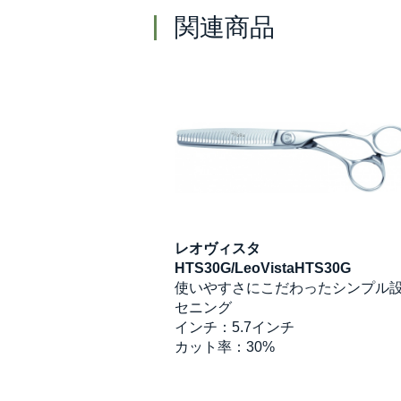
関連商品
ン
レオヴィスタ
eS29
HTS30G/LeoVistaHTS30G
ンチが短く軽いセニン
使いやすさにこだわったシンプル
セニング
インチ：5.7インチ
%
カット率：30%