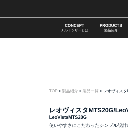
CONCEPT
PRODUCTS
ナルトシザーとは
製品紹介
TOP
>
製品紹介
>
製品一覧
>
レオヴィスタMTS
レオヴィスタMTS20G/LeoVi
LeoVistaMTS20G
使いやすさにこだわったシンプル設計