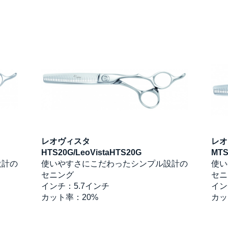
レオヴィスタ
レオ
HTS20G/LeoVistaHTS20G
MTS
設計の
使いやすさにこだわったシンプル設計の
使い
セニング
セニ
インチ：5.7インチ
イン
カット率：20%
カッ