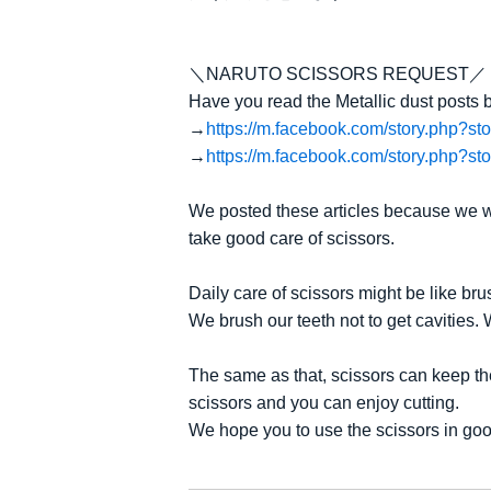
＼NARUTO SCISSORS REQUEST／
Have you read the Metallic dust posts
→
https://m.facebook.com/story.php
→
https://m.facebook.com/story.php
We posted these articles because we wo
take good care of scissors.
Daily care of scissors might be like bru
We brush our teeth not to get cavities. 
The same as that, scissors can keep the
scissors and you can enjoy cutting.
We hope you to use the scissors in goo