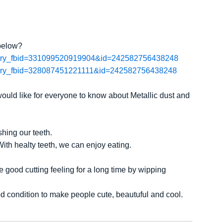
 below?
?story_fbid=331099520919904&id=242582756438248
?story_fbid=328087451221111&id=242582756438248
uld like for everyone to know about Metallic dust and
shing our teeth.
With healty teeth, we can enjoy eating.
 good cutting feeling for a long time by wipping
d condition to make people cute, beautuful and cool.