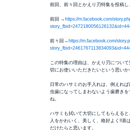
前回、前々回とかえり刃特集を投稿し
前回 →
https://m.facebook.com/story.p
story_fbid=2472180056126132&id=4
前々回→
https://m.facebook.com/story.
story_fbid=2461767113834093&id=4
この特集の理由は、かえり刃について
切にお使いいただきたいという思いか
日常のハサミのお手入れは、例えれば
虫歯になってしまわないよう歯磨きを
ね。
ハサミも拭いて大切にしてもらえると
人をかわいく、美しく、格好よく!!
だけたらと思います。